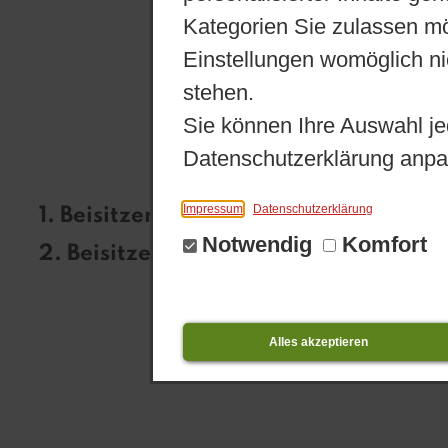
Kategorien Sie zulassen mö
Einstellungen womöglich nic
stehen.
Sie können Ihre Auswahl je
Datenschutzerklärung anpa
Impressum
Datenschutzerklärung
1. Beisitzerin
Marion Stegeman
Notwendig
Komfort
2. Beisitzerin
Beate Schmidt
Alles akzeptieren